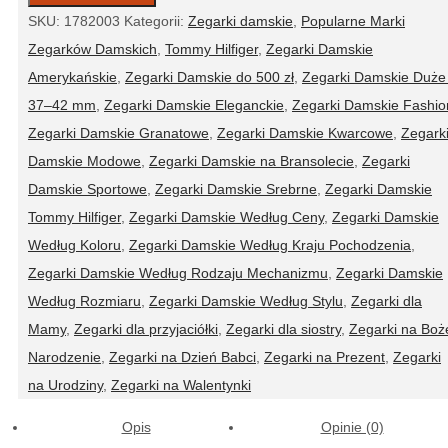
damski
SKU:
1782003
Kategorii:
Zegarki damskie
,
Popularne Marki
Tommy
Zegarków Damskich
,
Tommy Hilfiger
,
Zegarki Damskie
Hilfiger
Amerykańskie
,
Zegarki Damskie do 500 zł
,
Zegarki Damskie Duże
1782003
37–42 mm
,
Zegarki Damskie Eleganckie
,
Zegarki Damskie Fashio
Zegarki Damskie Granatowe
,
Zegarki Damskie Kwarcowe
,
Zegark
Damskie Modowe
,
Zegarki Damskie na Bransolecie
,
Zegarki
Damskie Sportowe
,
Zegarki Damskie Srebrne
,
Zegarki Damskie
Tommy Hilfiger
,
Zegarki Damskie Według Ceny
,
Zegarki Damskie
Według Koloru
,
Zegarki Damskie Według Kraju Pochodzenia
,
Zegarki Damskie Według Rodzaju Mechanizmu
,
Zegarki Damskie
Według Rozmiaru
,
Zegarki Damskie Według Stylu
,
Zegarki dla
Mamy
,
Zegarki dla przyjaciółki
,
Zegarki dla siostry
,
Zegarki na Boż
Narodzenie
,
Zegarki na Dzień Babci
,
Zegarki na Prezent
,
Zegarki
na Urodziny
,
Zegarki na Walentynki
Opis
Opinie (0)