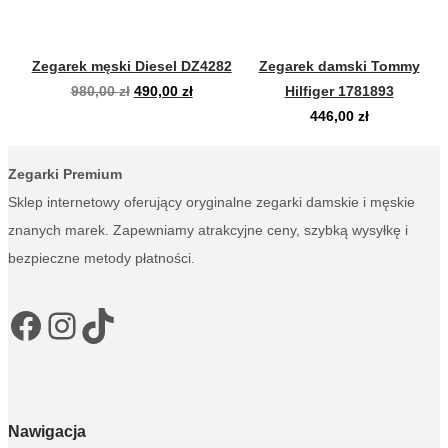
Zegarek męski Diesel DZ4282
Zegarek damski Tommy
Pierwotna
Aktualna
980,00
zł
490,00
zł
Hilfiger 1781893
cena
cena
446,00
zł
wynosiła:
wynosi:
980,00 zł.
490,00 zł.
Zegarki Premium
Sklep internetowy oferujący oryginalne zegarki damskie i męskie
znanych marek. Zapewniamy atrakcyjne ceny, szybką wysyłkę i
bezpieczne metody płatności.
Facebook
Instagram
TikTok
Nawigacja