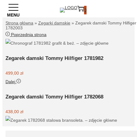
Przejdź
0
Przejdź
Przejdź
do
do
do
Strona główna
»
Zegarki damskie
»
Zegarek damski Tommy Hilfiger
treści
1782003
nawigacji
treści
Poprzednia strona
Zegarek damski Tommy Hilfiger 1781982
499,00
zł
Dalej
Zegarek damski Tommy Hilfiger 1782068
438,00
zł