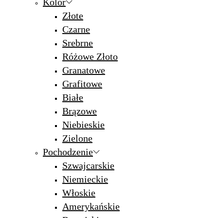
Kolor
Złote
Czarne
Srebrne
Różowe Złoto
Granatowe
Grafitowe
Białe
Brązowe
Niebieskie
Zielone
Pochodzenie
Szwajcarskie
Niemieckie
Włoskie
Amerykańskie