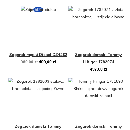
-50%
Zegarek męski Diesel DZ4282
Zegarek damski Tommy
Pierwotna
Aktualna
980,00
zł
490,00
zł
Hilfiger 1782074
cena
cena
497,00
zł
wynosiła:
wynosi:
980,00 zł.
490,00 zł.
Zegarek damski Tommy
Zegarek damski Tommy