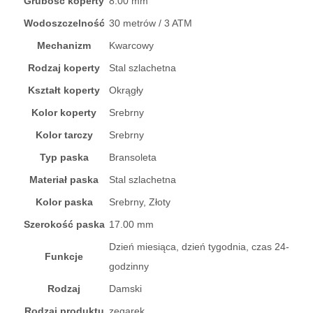
Grubość koperty
8.00 mm
Wodoszczelność
30 metrów / 3 ATM
Mechanizm
Kwarcowy
Rodzaj koperty
Stal szlachetna
Kształt koperty
Okrągły
Kolor koperty
Srebrny
Kolor tarczy
Srebrny
Typ paska
Bransoleta
Materiał paska
Stal szlachetna
Kolor paska
Srebrny, Złoty
Szerokość paska
17.00 mm
Dzień miesiąca, dzień tygodnia, czas 24-
Funkcje
godzinny
Rodzaj
Damski
Rodzaj produktu
zegarek