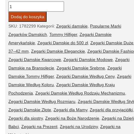
ilość
Zegarek
Dodaj do koszyka
damski
SKU:
1782299
Kategorii:
Zegarki damskie
,
Popularne Marki
Tommy
Zegarków Damskich
,
Tommy Hilfiger
,
Zegarki Damskie
Hilfiger
Amerykańskie
,
Zegarki Damskie do 500 zł
,
Zegarki Damskie Duże
1782299
37–42 mm
,
Zegarki Damskie Eleganckie
,
Zegarki Damskie Fashio
Zegarki Damskie Kwarcowe
,
Zegarki Damskie Modowe
,
Zegarki
Damskie na Bransolecie
,
Zegarki Damskie Srebrne
,
Zegarki
Damskie Tommy Hilfiger
,
Zegarki Damskie Według Ceny
,
Zegarki
Damskie Według Koloru
,
Zegarki Damskie Według Kraju
Pochodzenia
,
Zegarki Damskie Według Rodzaju Mechanizmu
,
Zegarki Damskie Według Rozmiaru
,
Zegarki Damskie Według Styl
Zegarki Damskie Złote
,
Zegarki dla Mamy
,
Zegarki dla przyjaciółki
,
Zegarki dla siostry
,
Zegarki na Boże Narodzenie
,
Zegarki na Dzień
Babci
,
Zegarki na Prezent
,
Zegarki na Urodziny
,
Zegarki na