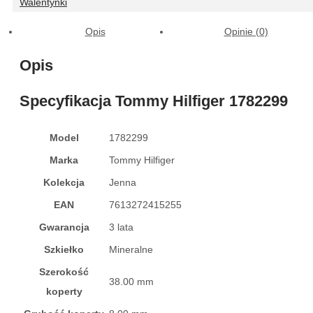
Walentynki
Opis
Opinie (0)
Opis
Specyfikacja Tommy Hilfiger 1782299
Model
1782299
Marka
Tommy Hilfiger
Kolekcja
Jenna
EAN
7613272415255
Gwarancja
3 lata
Szkiełko
Mineralne
Szerokość
38.00 mm
koperty