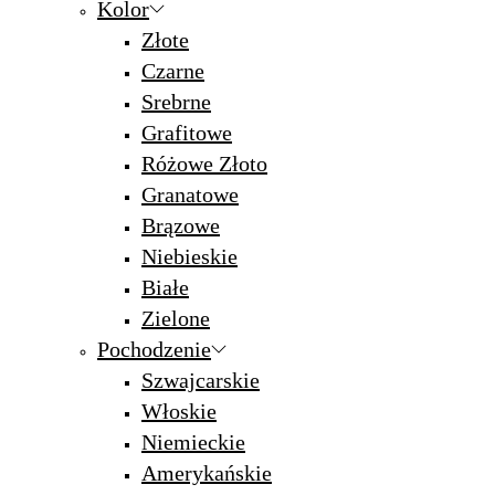
Kolor
Złote
Czarne
Srebrne
Grafitowe
Różowe Złoto
Granatowe
Brązowe
Niebieskie
Białe
Zielone
Pochodzenie
Szwajcarskie
Włoskie
Niemieckie
Amerykańskie