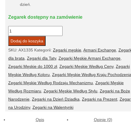
dzień.
Zegarek dostępny na zamówienie
ilość
Zegarek
Dodaj do koszyka
męski
SKU:
AX1335
Kategorii:
Zegarki męskie
,
Armani Exchange
,
Zegark
Armani
dla brata
,
Zegarki dla Taty
,
Zegarki Męskie Armani Exchange
,
Exchange
Zegarki Męskie do 1000 zł
,
Zegarki Męskie Według Ceny
,
Zegarki
AX1335
Męskie Według Koloru
,
Zegarki Męskie Według Kraju Pochodzeni
Zegarki Męskie Według Rodzaju Mechanizmu
,
Zegarki Męskie
Według Rozmiaru
,
Zegarki Męskie Według Stylu
,
Zegarki na Boże
Narodzenie
,
Zegarki na Dzień Dziadka
,
Zegarki na Prezent
,
Zegar
na Urodziny
,
Zegarki na Walentynki
Opis
Opinie (0)