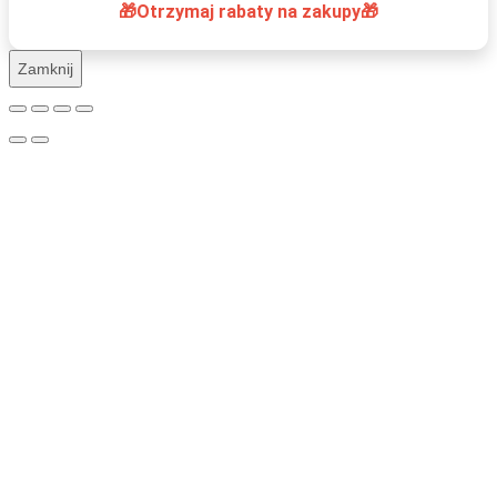
🎁Otrzymaj rabaty na zakupy🎁
Zamknij