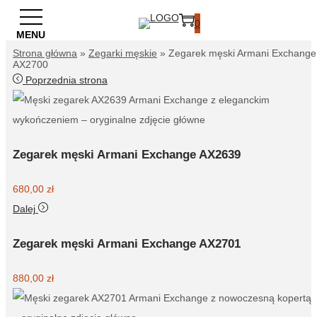
Przejdź
0
Przejdź
Przejdź
do
do
do
Strona główna
»
Zegarki męskie
»
Zegarek męski Armani Exchange
treści
AX2700
nawigacji
treści
Poprzednia strona
Zegarek męski Armani Exchange AX2639
680,00
zł
Dalej
Zegarek męski Armani Exchange AX2701
880,00
zł