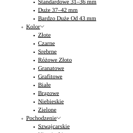
Standardowe 31–36 mm
Duże 37–42 mm
Bardzo Duże Od 43 mm
Kolor
Złote
Czarne
Srebrne
Różowe Złoto
Granatowe
Grafitowe
Białe
Brązowe
Niebieskie
Zielone
Pochodzenie
Szwajcarskie