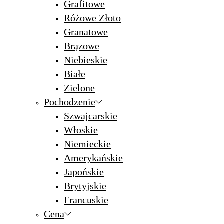
Grafitowe
Różowe Złoto
Granatowe
Brązowe
Niebieskie
Białe
Zielone
Pochodzenie
Szwajcarskie
Włoskie
Niemieckie
Amerykańskie
Japońskie
Brytyjskie
Francuskie
Cena