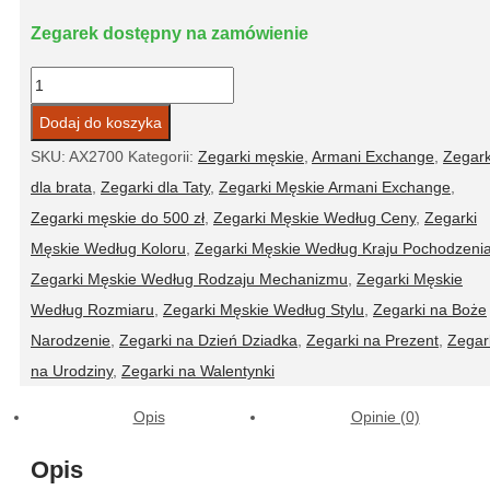
Zegarek dostępny na zamówienie
ilość
Zegarek
Dodaj do koszyka
męski
SKU:
AX2700
Kategorii:
Zegarki męskie
,
Armani Exchange
,
Zegark
Armani
dla brata
,
Zegarki dla Taty
,
Zegarki Męskie Armani Exchange
,
Exchange
Zegarki męskie do 500 zł
,
Zegarki Męskie Według Ceny
,
Zegarki
AX2700
Męskie Według Koloru
,
Zegarki Męskie Według Kraju Pochodzeni
Zegarki Męskie Według Rodzaju Mechanizmu
,
Zegarki Męskie
Według Rozmiaru
,
Zegarki Męskie Według Stylu
,
Zegarki na Boże
Narodzenie
,
Zegarki na Dzień Dziadka
,
Zegarki na Prezent
,
Zegar
na Urodziny
,
Zegarki na Walentynki
Opis
Opinie (0)
Opis